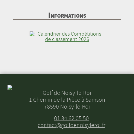
Informations
Golf de Noisy-le-Roi
1 Chemin de la Pièce à Samson
78590 Noisy-le-Roi
01 34 62 05 50
contact@golfdenoisyleroi.fr